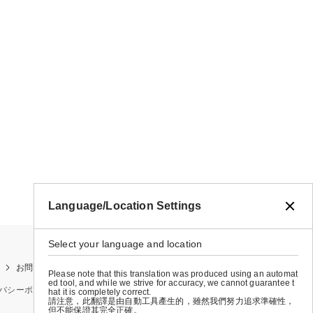
Language/Location Settings
Select your language and location
お問い合わせ
お買い物ガイド
店舗検索
Please note that this translation was produced using an automat
ed tool, and while we strive for accuracy, we cannot guarantee t
バシーポリシー
特定商取引法に基づく表示
会社概要
hat it is completely correct.
請注意，此翻譯是由自動工具產生的，雖然我們努力追求準確性，
但不能保證其完全正確。