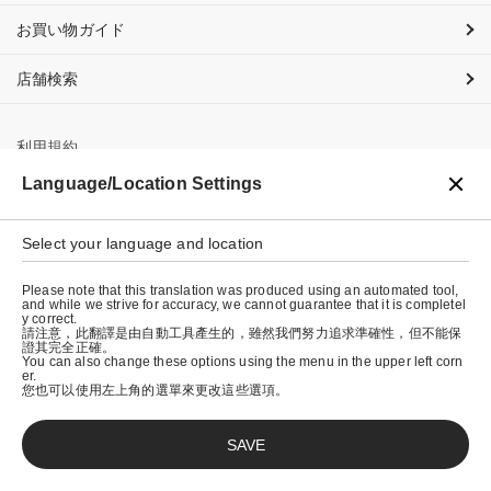
お買い物ガイド
店舗検索
利用規約
Language/Location Settings
プライバシーポリシー
特定商取引法に基づく表示
Select your language and location
会社概要
Please note that this translation was produced using an automated tool,
and while we strive for accuracy, we cannot guarantee that it is completel
y correct.
請注意，此翻譯是由自動工具產生的，雖然我們努力追求準確性，但不能保
證其完全正確。
You can also change these options using the menu in the upper left corn
er.
您也可以使用左上角的選單來更改這些選項。
SAVE
© graniph inc.