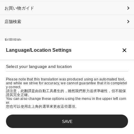
お買い物ガイド
店舗検索
利用規約
Language/Location Settings
プライバシーポリシー
特定商取引法に基づく表示
Select your language and location
会社概要
Please note that this translation was produced using an automated tool,
and while we strive for accuracy, we cannot guarantee that it is completel
y correct.
請注意，此翻譯是由自動工具產生的，雖然我們努力追求準確性，但不能保
證其完全正確。
You can also change these options using the menu in the upper left corn
er.
您也可以使用左上角的選單來更改這些選項。
SAVE
© graniph inc.