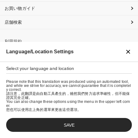
お買い物ガイド
店舗検索
利用規約
Language/Location Settings
プライバシーポリシー
特定商取引法に基づく表示
Select your language and location
会社概要
Please note that this translation was produced using an automated tool,
and while we strive for accuracy, we cannot guarantee that it is completel
y correct.
請注意，此翻譯是由自動工具產生的，雖然我們努力追求準確性，但不能保
證其完全正確。
You can also change these options using the menu in the upper left corn
er.
您也可以使用左上角的選單來更改這些選項。
SAVE
© graniph inc.