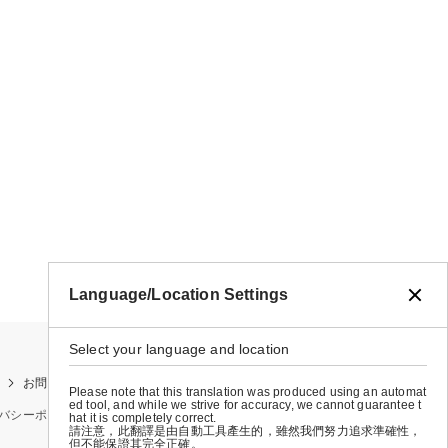
Language/Location Settings
Select your language and location
お問い合わせ
お買い物ガイド
店舗検索
Please note that this translation was produced using an automat
ed tool, and while we strive for accuracy, we cannot guarantee t
バシーポリシー
特定商取引法に基づく表示
会社概要
hat it is completely correct.
請注意，此翻譯是由自動工具產生的，雖然我們努力追求準確性，
但不能保證其完全正確。