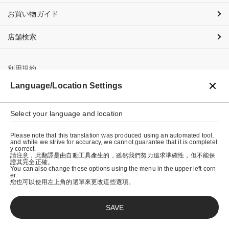
お買い物ガイド
店舗検索
利用規約
Language/Location Settings
プライバシーポリシー
特定商取引法に基づく表示
Select your language and location
会社概要
Please note that this translation was produced using an automated tool,
and while we strive for accuracy, we cannot guarantee that it is completel
y correct.
請注意，此翻譯是由自動工具產生的，雖然我們努力追求準確性，但不能保
證其完全正確。
You can also change these options using the menu in the upper left corn
er.
您也可以使用左上角的選單來更改這些選項。
SAVE
© graniph inc.