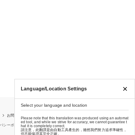
Language/Location Settings
Select your language and location
お問い合わせ
お買い物ガイド
店舗検索
Please note that this translation was produced using an automat
ed tool, and while we strive for accuracy, we cannot guarantee t
バシーポリシー
特定商取引法に基づく表示
会社概要
hat it is completely correct.
請注意，此翻譯是由自動工具產生的，雖然我們努力追求準確性，
但不能保證其完全正確。