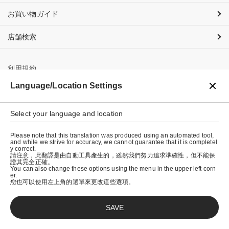
お買い物ガイド
店舗検索
利用規約
Language/Location Settings
プライバシーポリシー
特定商取引法に基づく表示
Select your language and location
会社概要
Please note that this translation was produced using an automated tool,
and while we strive for accuracy, we cannot guarantee that it is completel
y correct.
請注意，此翻譯是由自動工具產生的，雖然我們努力追求準確性，但不能保
證其完全正確。
You can also change these options using the menu in the upper left corn
er.
您也可以使用左上角的選單來更改這些選項。
SAVE
© graniph inc.