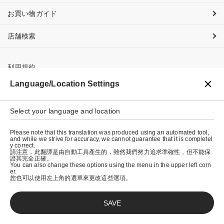
お買い物ガイド
店舗検索
利用規約
Language/Location Settings
プライバシーポリシー
特定商取引法に基づく表示
Select your language and location
会社概要
Please note that this translation was produced using an automated tool,
and while we strive for accuracy, we cannot guarantee that it is completel
y correct.
請注意，此翻譯是由自動工具產生的，雖然我們努力追求準確性，但不能保
證其完全正確。
You can also change these options using the menu in the upper left corn
er.
您也可以使用左上角的選單來更改這些選項。
SAVE
© graniph inc.