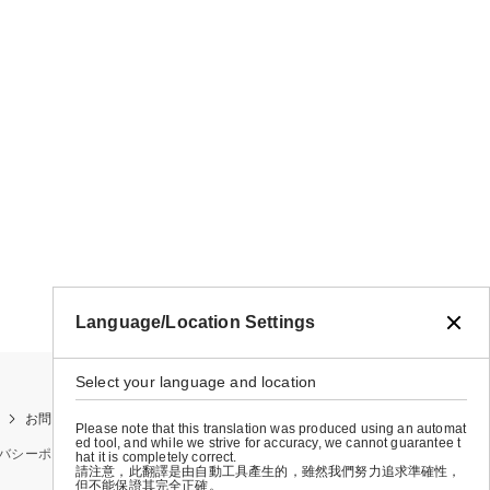
Language/Location Settings
Select your language and location
お問い合わせ
お買い物ガイド
店舗検索
Please note that this translation was produced using an automat
ed tool, and while we strive for accuracy, we cannot guarantee t
バシーポリシー
特定商取引法に基づく表示
会社概要
hat it is completely correct.
請注意，此翻譯是由自動工具產生的，雖然我們努力追求準確性，
但不能保證其完全正確。