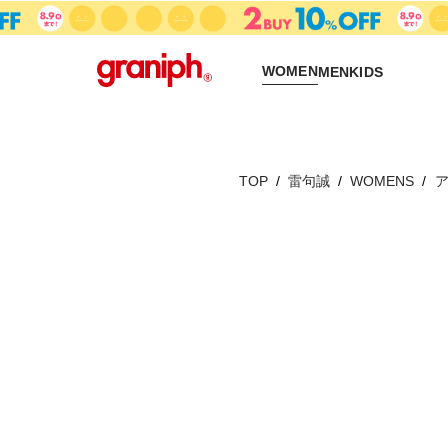
WOMEN
MEN
KIDS
TOP
雷句誠
WOMENS