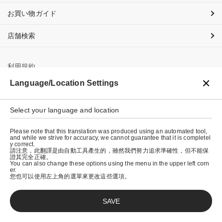
お買い物ガイド
店舗検索
利用規約
Language/Location Settings
プライバシーポリシー
特定商取引法に基づく表示
Select your language and location
会社概要
Please note that this translation was produced using an automated tool,
and while we strive for accuracy, we cannot guarantee that it is completel
y correct.
請注意，此翻譯是由自動工具產生的，雖然我們努力追求準確性，但不能保
證其完全正確。
You can also change these options using the menu in the upper left corn
er.
您也可以使用左上角的選單來更改這些選項。
SAVE
© graniph inc.