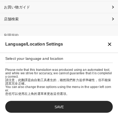
お買い物ガイド
店舗検索
利用規約
Language/Location Settings
プライバシーポリシー
特定商取引法に基づく表示
Select your language and location
会社概要
Please note that this translation was produced using an automated tool,
and while we strive for accuracy, we cannot guarantee that it is completel
y correct.
請注意，此翻譯是由自動工具產生的，雖然我們努力追求準確性，但不能保
證其完全正確。
You can also change these options using the menu in the upper left corn
er.
您也可以使用左上角的選單來更改這些選項。
SAVE
© graniph inc.