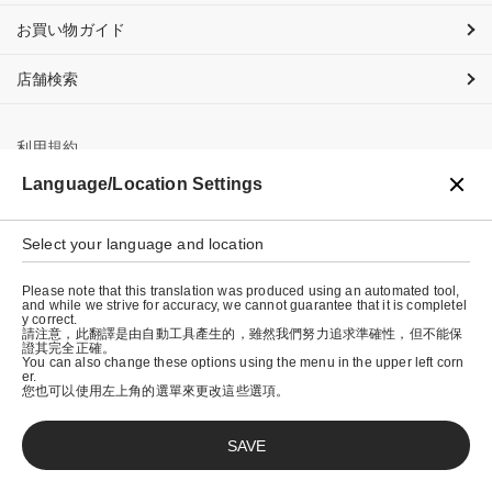
お買い物ガイド
店舗検索
利用規約
Language/Location Settings
プライバシーポリシー
特定商取引法に基づく表示
Select your language and location
会社概要
Please note that this translation was produced using an automated tool,
and while we strive for accuracy, we cannot guarantee that it is completel
y correct.
請注意，此翻譯是由自動工具產生的，雖然我們努力追求準確性，但不能保
證其完全正確。
You can also change these options using the menu in the upper left corn
er.
您也可以使用左上角的選單來更改這些選項。
SAVE
© graniph inc.