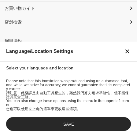
お買い物ガイド
店舗検索
利用規約
Language/Location Settings
プライバシーポリシー
特定商取引法に基づく表示
Select your language and location
会社概要
Please note that this translation was produced using an automated tool,
and while we strive for accuracy, we cannot guarantee that it is completel
y correct.
請注意，此翻譯是由自動工具產生的，雖然我們努力追求準確性，但不能保
證其完全正確。
You can also change these options using the menu in the upper left corn
er.
您也可以使用左上角的選單來更改這些選項。
SAVE
© graniph inc.