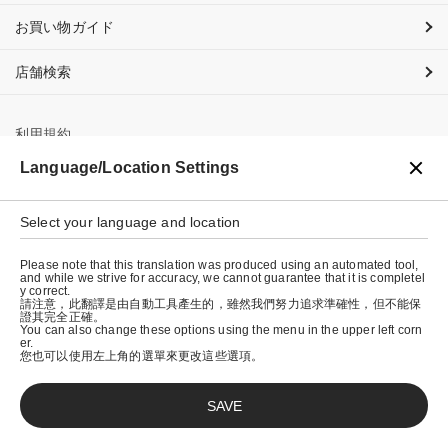
お買い物ガイド
店舗検索
利用規約
Language/Location Settings
プライバシーポリシー
特定商取引法に基づく表示
Select your language and location
会社概要
Please note that this translation was produced using an automated tool,
and while we strive for accuracy, we cannot guarantee that it is completel
y correct.
請注意，此翻譯是由自動工具產生的，雖然我們努力追求準確性，但不能保
證其完全正確。
You can also change these options using the menu in the upper left corn
er.
您也可以使用左上角的選單來更改這些選項。
SAVE
© graniph inc.