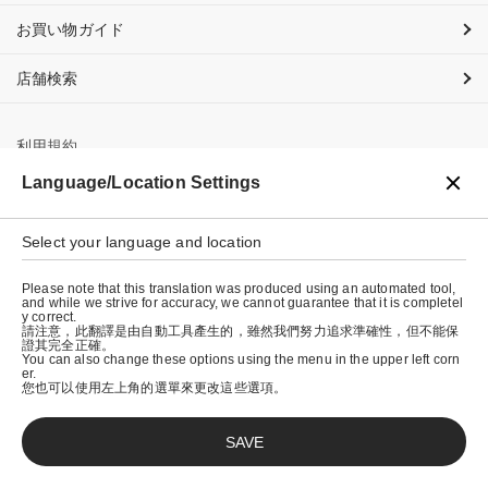
お買い物ガイド
店舗検索
利用規約
Language/Location Settings
プライバシーポリシー
特定商取引法に基づく表示
Select your language and location
会社概要
Please note that this translation was produced using an automated tool,
and while we strive for accuracy, we cannot guarantee that it is completel
y correct.
請注意，此翻譯是由自動工具產生的，雖然我們努力追求準確性，但不能保
證其完全正確。
You can also change these options using the menu in the upper left corn
er.
您也可以使用左上角的選單來更改這些選項。
SAVE
© graniph inc.