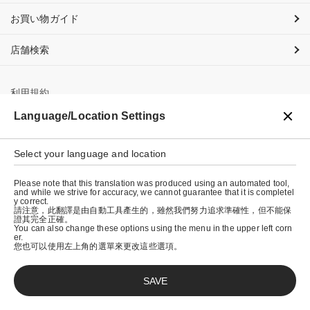
お買い物ガイド
店舗検索
利用規約
Language/Location Settings
プライバシーポリシー
特定商取引法に基づく表示
Select your language and location
会社概要
Please note that this translation was produced using an automated tool,
and while we strive for accuracy, we cannot guarantee that it is completel
y correct.
請注意，此翻譯是由自動工具產生的，雖然我們努力追求準確性，但不能保
證其完全正確。
You can also change these options using the menu in the upper left corn
er.
您也可以使用左上角的選單來更改這些選項。
SAVE
© graniph inc.