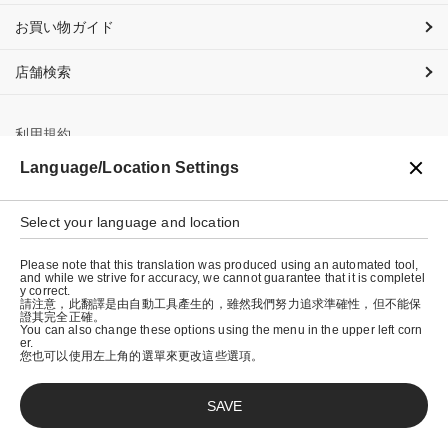
お買い物ガイド
店舗検索
利用規約
Language/Location Settings
プライバシーポリシー
特定商取引法に基づく表示
Select your language and location
会社概要
Please note that this translation was produced using an automated tool,
and while we strive for accuracy, we cannot guarantee that it is completel
y correct.
請注意，此翻譯是由自動工具產生的，雖然我們努力追求準確性，但不能保
證其完全正確。
You can also change these options using the menu in the upper left corn
er.
您也可以使用左上角的選單來更改這些選項。
SAVE
© graniph inc.