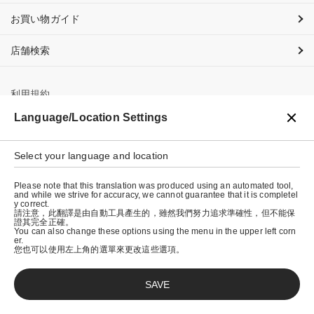
お買い物ガイド
店舗検索
利用規約
Language/Location Settings
プライバシーポリシー
特定商取引法に基づく表示
Select your language and location
会社概要
Please note that this translation was produced using an automated tool,
and while we strive for accuracy, we cannot guarantee that it is completel
y correct.
請注意，此翻譯是由自動工具產生的，雖然我們努力追求準確性，但不能保
證其完全正確。
You can also change these options using the menu in the upper left corn
er.
您也可以使用左上角的選單來更改這些選項。
SAVE
© graniph inc.