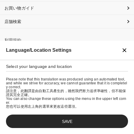
お買い物ガイド
店舗検索
利用規約
Language/Location Settings
プライバシーポリシー
特定商取引法に基づく表示
Select your language and location
会社概要
Please note that this translation was produced using an automated tool,
and while we strive for accuracy, we cannot guarantee that it is completel
y correct.
請注意，此翻譯是由自動工具產生的，雖然我們努力追求準確性，但不能保
證其完全正確。
You can also change these options using the menu in the upper left corn
er.
您也可以使用左上角的選單來更改這些選項。
SAVE
© graniph inc.