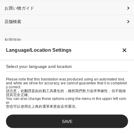
お買い物ガイド
店舗検索
利用規約
Language/Location Settings
プライバシーポリシー
特定商取引法に基づく表示
Select your language and location
会社概要
Please note that this translation was produced using an automated tool,
and while we strive for accuracy, we cannot guarantee that it is completel
y correct.
請注意，此翻譯是由自動工具產生的，雖然我們努力追求準確性，但不能保
證其完全正確。
You can also change these options using the menu in the upper left corn
er.
您也可以使用左上角的選單來更改這些選項。
SAVE
© graniph inc.