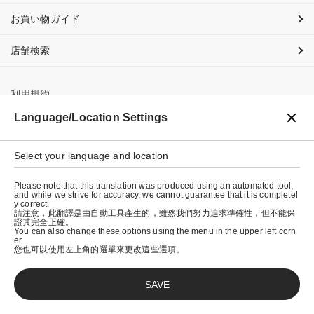
お買い物ガイド
店舗検索
利用規約
Language/Location Settings
プライバシーポリシー
特定商取引法に基づく表示
Select your language and location
会社概要
Please note that this translation was produced using an automated tool,
and while we strive for accuracy, we cannot guarantee that it is completel
y correct.
請注意，此翻譯是由自動工具產生的，雖然我們努力追求準確性，但不能保
證其完全正確。
You can also change these options using the menu in the upper left corn
er.
您也可以使用左上角的選單來更改這些選項。
SAVE
© graniph inc.