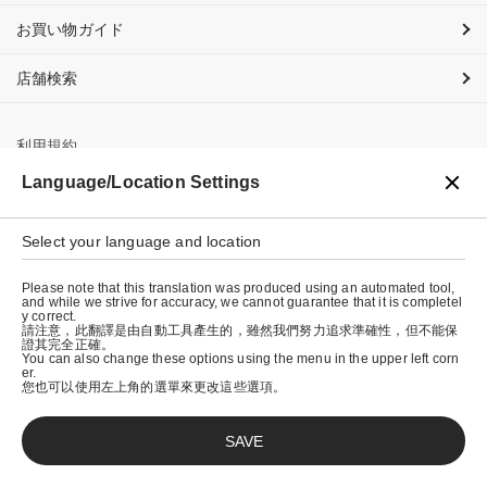
お買い物ガイド
店舗検索
利用規約
Language/Location Settings
プライバシーポリシー
特定商取引法に基づく表示
Select your language and location
会社概要
Please note that this translation was produced using an automated tool,
and while we strive for accuracy, we cannot guarantee that it is completel
y correct.
請注意，此翻譯是由自動工具產生的，雖然我們努力追求準確性，但不能保
證其完全正確。
You can also change these options using the menu in the upper left corn
er.
您也可以使用左上角的選單來更改這些選項。
SAVE
© graniph inc.