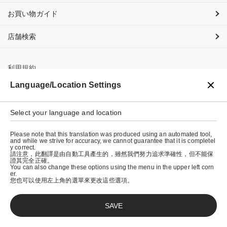
お買い物ガイド
店舗検索
利用規約
Language/Location Settings
プライバシーポリシー
特定商取引法に基づく表示
Select your language and location
会社概要
Please note that this translation was produced using an automated tool,
and while we strive for accuracy, we cannot guarantee that it is completel
y correct.
請注意，此翻譯是由自動工具產生的，雖然我們努力追求準確性，但不能保
證其完全正確。
You can also change these options using the menu in the upper left corn
er.
您也可以使用左上角的選單來更改這些選項。
SAVE
© graniph inc.