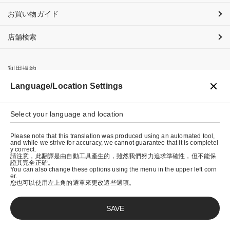
お買い物ガイド
店舗検索
利用規約
Language/Location Settings
プライバシーポリシー
特定商取引法に基づく表示
Select your language and location
会社概要
Please note that this translation was produced using an automated tool,
and while we strive for accuracy, we cannot guarantee that it is completel
y correct.
請注意，此翻譯是由自動工具產生的，雖然我們努力追求準確性，但不能保
證其完全正確。
You can also change these options using the menu in the upper left corn
er.
您也可以使用左上角的選單來更改這些選項。
SAVE
© graniph inc.