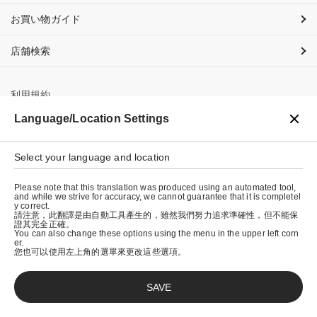
お買い物ガイド
店舗検索
利用規約
Language/Location Settings
プライバシーポリシー
特定商取引法に基づく表示
Select your language and location
会社概要
Please note that this translation was produced using an automated tool,
and while we strive for accuracy, we cannot guarantee that it is completel
y correct.
請注意，此翻譯是由自動工具產生的，雖然我們努力追求準確性，但不能保
證其完全正確。
You can also change these options using the menu in the upper left corn
er.
您也可以使用左上角的選單來更改這些選項。
SAVE
© graniph inc.