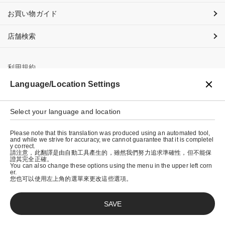
お買い物ガイド
店舗検索
利用規約
Language/Location Settings
プライバシーポリシー
特定商取引法に基づく表示
Select your language and location
会社概要
Please note that this translation was produced using an automated tool,
and while we strive for accuracy, we cannot guarantee that it is completel
y correct.
請注意，此翻譯是由自動工具產生的，雖然我們努力追求準確性，但不能保
證其完全正確。
You can also change these options using the menu in the upper left corn
er.
您也可以使用左上角的選單來更改這些選項。
SAVE
© graniph inc.