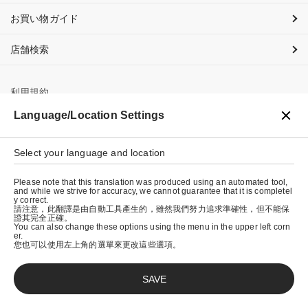
お買い物ガイド
店舗検索
利用規約
Language/Location Settings
プライバシーポリシー
特定商取引法に基づく表示
Select your language and location
会社概要
Please note that this translation was produced using an automated tool,
and while we strive for accuracy, we cannot guarantee that it is completel
y correct.
請注意，此翻譯是由自動工具產生的，雖然我們努力追求準確性，但不能保
證其完全正確。
You can also change these options using the menu in the upper left corn
er.
您也可以使用左上角的選單來更改這些選項。
SAVE
© graniph inc.