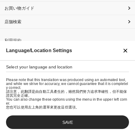
お買い物ガイド
店舗検索
利用規約
Language/Location Settings
プライバシーポリシー
特定商取引法に基づく表示
Select your language and location
会社概要
Please note that this translation was produced using an automated tool,
and while we strive for accuracy, we cannot guarantee that it is completel
y correct.
請注意，此翻譯是由自動工具產生的，雖然我們努力追求準確性，但不能保
證其完全正確。
You can also change these options using the menu in the upper left corn
er.
您也可以使用左上角的選單來更改這些選項。
SAVE
© graniph inc.