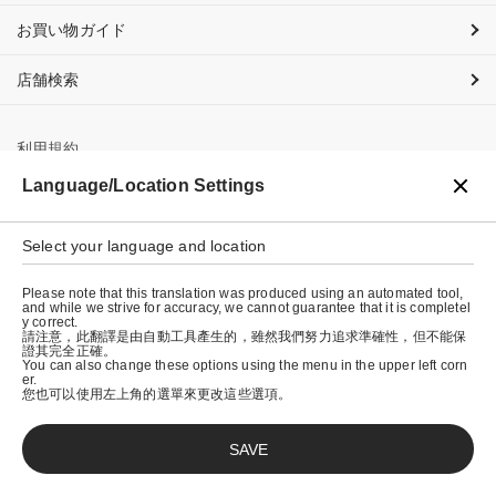
お買い物ガイド
店舗検索
利用規約
Language/Location Settings
プライバシーポリシー
特定商取引法に基づく表示
Select your language and location
会社概要
Please note that this translation was produced using an automated tool,
and while we strive for accuracy, we cannot guarantee that it is completel
y correct.
請注意，此翻譯是由自動工具產生的，雖然我們努力追求準確性，但不能保
證其完全正確。
You can also change these options using the menu in the upper left corn
er.
您也可以使用左上角的選單來更改這些選項。
SAVE
© graniph inc.