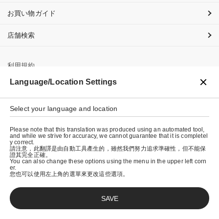
お買い物ガイド
店舗検索
利用規約
Language/Location Settings
プライバシーポリシー
特定商取引法に基づく表示
Select your language and location
会社概要
Please note that this translation was produced using an automated tool,
and while we strive for accuracy, we cannot guarantee that it is completel
y correct.
請注意，此翻譯是由自動工具產生的，雖然我們努力追求準確性，但不能保
證其完全正確。
You can also change these options using the menu in the upper left corn
er.
您也可以使用左上角的選單來更改這些選項。
SAVE
© graniph inc.