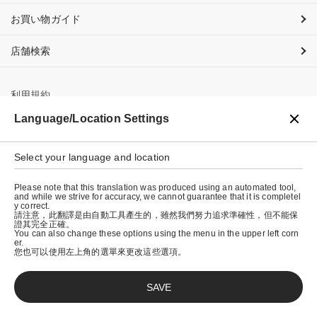
お買い物ガイド
店舗検索
利用規約
Language/Location Settings
プライバシーポリシー
特定商取引法に基づく表示
Select your language and location
会社概要
Please note that this translation was produced using an automated tool,
and while we strive for accuracy, we cannot guarantee that it is completel
y correct.
請注意，此翻譯是由自動工具產生的，雖然我們努力追求準確性，但不能保
證其完全正確。
You can also change these options using the menu in the upper left corn
er.
您也可以使用左上角的選單來更改這些選項。
SAVE
© graniph inc.