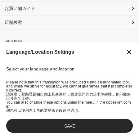
お買い物ガイド
店舗検索
利用規約
Language/Location Settings
プライバシーポリシー
特定商取引法に基づく表示
Select your language and location
会社概要
Please note that this translation was produced using an automated tool,
and while we strive for accuracy, we cannot guarantee that it is completel
y correct.
請注意，此翻譯是由自動工具產生的，雖然我們努力追求準確性，但不能保
證其完全正確。
You can also change these options using the menu in the upper left corn
er.
您也可以使用左上角的選單來更改這些選項。
SAVE
© graniph inc.