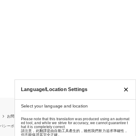
Language/Location Settings
Select your language and location
お問い合わせ
お買い物ガイド
店舗検索
Please note that this translation was produced using an automat
ed tool, and while we strive for accuracy, we cannot guarantee t
バシーポリシー
特定商取引法に基づく表示
会社概要
hat it is completely correct.
請注意，此翻譯是由自動工具產生的，雖然我們努力追求準確性，
但不能保證其完全正確。