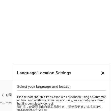
Language/Location Settings
Select your language and location
お問い合わせ
お買い物ガイド
店舗検索
Please note that this translation was produced using an automat
ed tool, and while we strive for accuracy, we cannot guarantee t
バシーポリシー
特定商取引法に基づく表示
会社概要
hat it is completely correct.
請注意，此翻譯是由自動工具產生的，雖然我們努力追求準確性，
但不能保證其完全正確。