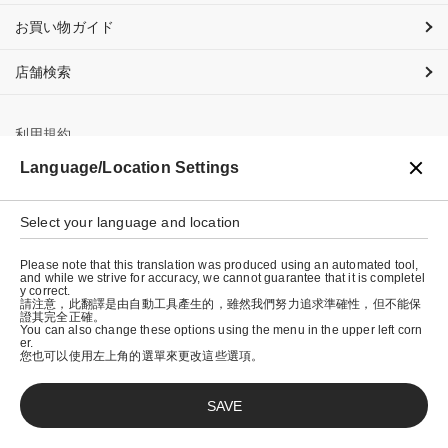
お買い物ガイド
店舗検索
利用規約
Language/Location Settings
プライバシーポリシー
特定商取引法に基づく表示
Select your language and location
会社概要
Please note that this translation was produced using an automated tool,
and while we strive for accuracy, we cannot guarantee that it is completel
y correct.
請注意，此翻譯是由自動工具產生的，雖然我們努力追求準確性，但不能保
證其完全正確。
You can also change these options using the menu in the upper left corn
er.
您也可以使用左上角的選單來更改這些選項。
SAVE
© graniph inc.