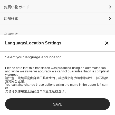
お買い物ガイド
店舗検索
利用規約
Language/Location Settings
プライバシーポリシー
特定商取引法に基づく表示
Select your language and location
会社概要
Please note that this translation was produced using an automated tool,
and while we strive for accuracy, we cannot guarantee that it is completel
y correct.
請注意，此翻譯是由自動工具產生的，雖然我們努力追求準確性，但不能保
證其完全正確。
You can also change these options using the menu in the upper left corn
er.
您也可以使用左上角的選單來更改這些選項。
SAVE
© graniph inc.