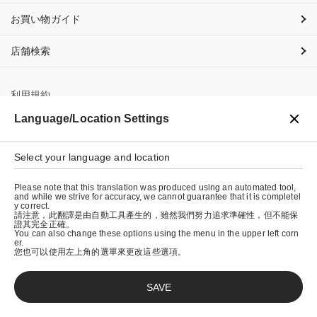
お買い物ガイド
店舗検索
利用規約
Language/Location Settings
プライバシーポリシー
特定商取引法に基づく表示
Select your language and location
会社概要
Please note that this translation was produced using an automated tool,
and while we strive for accuracy, we cannot guarantee that it is completel
y correct.
請注意，此翻譯是由自動工具產生的，雖然我們努力追求準確性，但不能保
證其完全正確。
You can also change these options using the menu in the upper left corn
er.
您也可以使用左上角的選單來更改這些選項。
SAVE
© graniph inc.